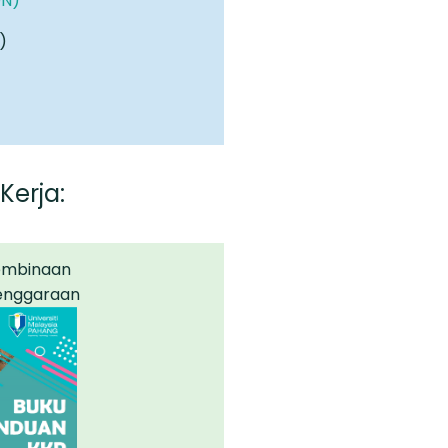
ON)
)
Kerja
:
mbinaan
enggaraan