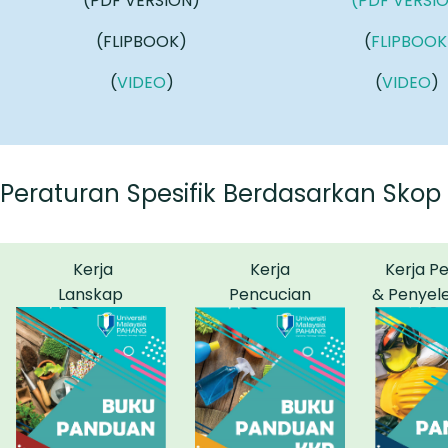
(PDF VERSION)
(PDF VERSI
(FLIPBOOK)
(
FLIPBOOK
(
VIDEO
)
(
VIDEO
)
Peraturan
Spesifik
Berdasarkan
Skop
Kerja
Kerja
Kerja
Pe
Lanskap
Pencucian
& Penyel