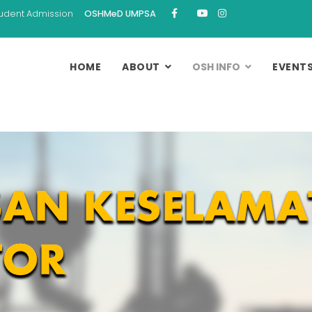
udent Admission
OSHMeD UMPSA
HOME
ABOUT
OSH INFO
EVENT