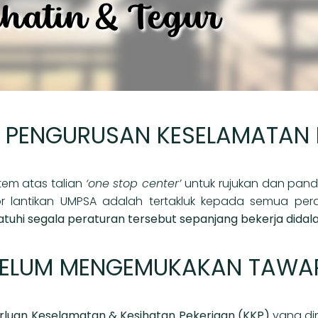
 PENGURUSAN KESELAMATAN
tem atas talian
‘one stop center’
untuk rujukan dan pand
or lantikan UMPSA adalah tertakluk kepada semua pera
uhi segala peraturan tersebut sepanjang bekerja dida
BELUM MENGEMUKAKAN TAWA
uan Keselamatan & Kesihatan Pekerjaan (KKP)
yang di