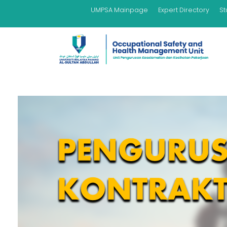
UMPSA Mainpage
Expert Directory
St